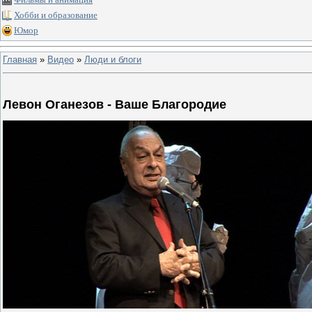
Хобби и образование
Юмор
Главная
»
Видео
»
Люди и блоги
Левон Оганезов - Ваше Благородие