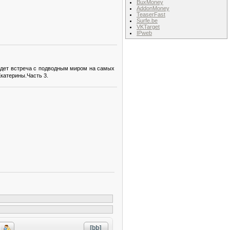
BuxMoney
AddonMoney
TeaserFast
Surfe.be
VKTarget
IPweb
 ждет встреча с подводным миром на самых
Екатерины.Часть 3.