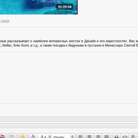
00:09:58
е море
льм рассказывает о наиболее интересных местах в Дахабе и его окрестностях. Вас
, Кейвс, Блю Холл, и т.д., а также поездка к бедуинам в пустыню и Монастырь Святой 
Шрифт