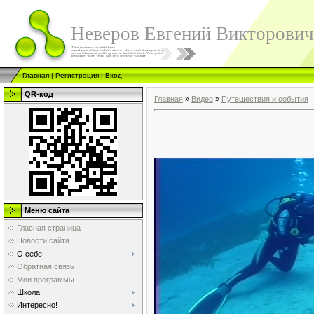
Неверов Евгений Викторович
Главная
|
Регистрация
|
Вход
QR-код
Главная
»
Видео
»
Путешествия и события
Меню сайта
Главная страница
Новости сайта
О себе
Обратная связь
Мои программы
Школа
Интересно!