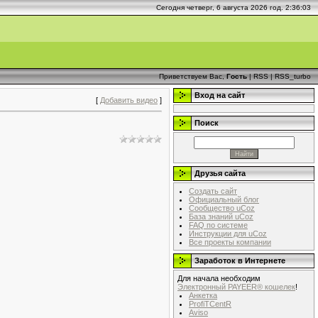
Сегодня четверг, 6 августа 2026 год. 2:36:03
Приветствуем Вас,
Гость
|
RSS
|
RSS_turbo
Вход на сайт
[
Добавить видео
]
Поиск
Друзья сайта
Создать сайт
Официальный блог
Сообщество uCoz
База знаний uCoz
FAQ по системе
Инструкции для uCoz
Все проекты компании
Заработок в Интернете
Для начала необходим
Электронный PAYEER® кошелек
!
Анкетка
ProfiTCentR
Aviso