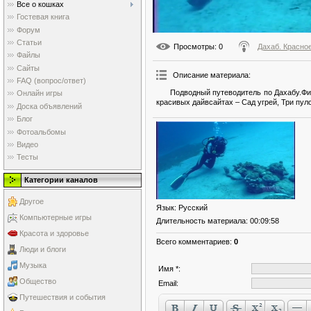
Все о кошках
Гостевая книга
Форум
Статьи
Просмотры
: 0
Дахаб. Красно
Файлы
Сайты
Описание материала
:
FAQ (вопрос/ответ)
Подводный путеводитель по Дахабу.Фи
Онлайн игры
красивых дайвсайтах – Сад угрей, Три пулс
Доска объявлений
Блог
Фотоальбомы
Видео
Тесты
Категории каналов
Другое
Язык
: Русский
Компьютерные игры
Длительность материала
: 00:09:58
Красота и здоровье
Всего комментариев
:
0
Люди и блоги
Музыка
Имя *:
Общество
Email:
Путешествия и события