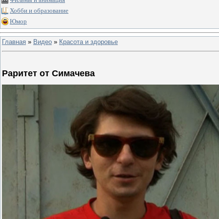
Хобби и образование
Юмор
Главная
»
Видео
»
Красота и здоровье
Раритет от Симачева