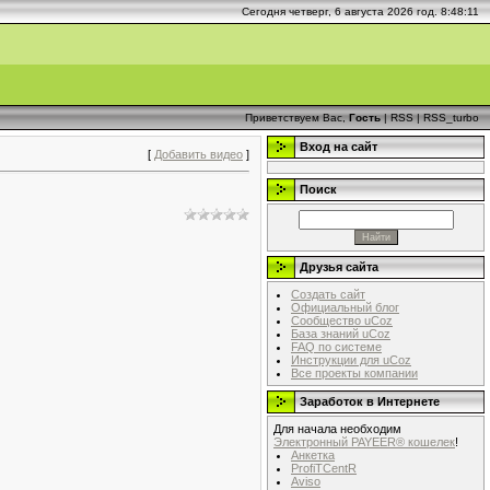
Сегодня четверг, 6 августа 2026 год. 8:48:12
Приветствуем Вас,
Гость
|
RSS
|
RSS_turbo
Вход на сайт
[
Добавить видео
]
Поиск
Друзья сайта
Создать сайт
Официальный блог
Сообщество uCoz
База знаний uCoz
FAQ по системе
Инструкции для uCoz
Все проекты компании
Заработок в Интернете
Для начала необходим
Электронный PAYEER® кошелек
!
Анкетка
ProfiTCentR
Aviso