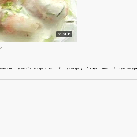
00:01:11
ро
аймовым соусом.Состав:креветки — 30 штук;огурец — 1 штука;лайм — 1 штука;йогурт