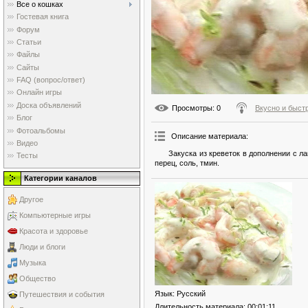
Все о кошках
Гостевая книга
Форум
Статьи
Файлы
Сайты
FAQ (вопрос/ответ)
Онлайн игры
Доска объявлений
Просмотры
: 0
Вкусно и быст
Блог
Фотоальбомы
Описание материала
:
Видео
Закуска из креветок в дополнении с л
Тесты
перец, соль, тмин.
Категории каналов
Другое
Компьютерные игры
Красота и здоровье
Люди и блоги
Музыка
Общество
Язык
: Русский
Путешествия и события
Длительность материала
: 00:01:11