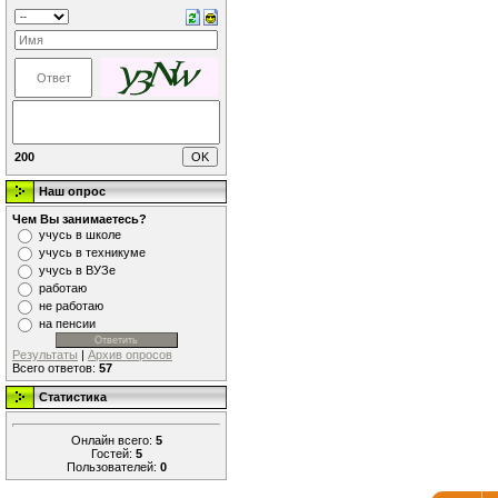
200
Наш опрос
Чем Вы занимаетесь?
учусь в школе
учусь в техникуме
учусь в ВУЗе
работаю
не работаю
на пенсии
Результаты
|
Архив опросов
Всего ответов:
57
Статистика
Онлайн всего:
5
Гостей:
5
Пользователей:
0