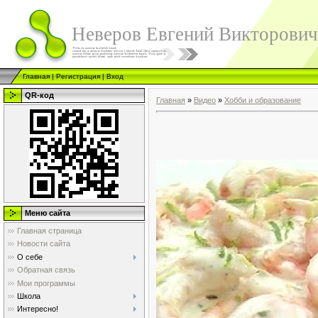
Неверов Евгений Викторович
Главная
|
Регистрация
|
Вход
QR-код
Главная
»
Видео
»
Хобби и образование
Меню сайта
Главная страница
Новости сайта
О себе
Обратная связь
Мои программы
Школа
Интересно!