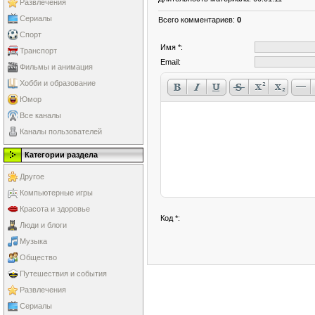
Развлечения
Сериалы
Всего комментариев
:
0
Спорт
Имя *:
Транспорт
Email:
Фильмы и анимация
Хобби и образование
Юмор
Все каналы
Каналы пользователей
Категории раздела
Другое
Компьютерные игры
Красота и здоровье
Код *:
Люди и блоги
Музыка
Общество
Путешествия и события
Развлечения
Сериалы