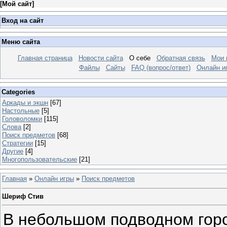
[
Мой сайт
]
Вход на сайт
Меню сайта
Главная страница
Новости сайта
О себе
Обратная связь
Мои 
Файлы
Сайты
FAQ (вопрос/ответ)
Онлайн и
Categories
Аркады и экшн
[67]
Настольные
[5]
Головоломки
[115]
Слова
[2]
Поиск предметов
[68]
Стратегии
[15]
Другие
[4]
Многопользовательские
[21]
Главная
»
Онлайн игры
»
Поиск предметов
Шериф Стив
В небольшом подводном горо